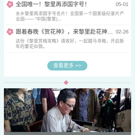
全国唯一！黎里再添国字号！
05-01
水乡黎里再添国字号名片！全国第一个国家级纪录片产
业园—— “中国(黎里)...
跟着春晚《贺花神》，来黎里赴花神之约！
02-26
这份《黎里赏梅攻略》请收好，一起踏马寻梅，开启新
年的繁花似锦。
查看更多 >>