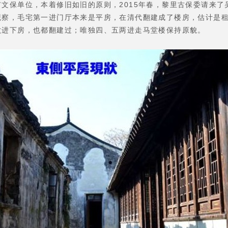
保单位，本着修旧如旧的原则，2015年春，黎里古保委请来了
观察，毛宅第一进门厅本来是平房，在清代翻建成了楼房，估计是
六进下房，也都翻建过；唯独四、五两进走马堂楼保持原貌。