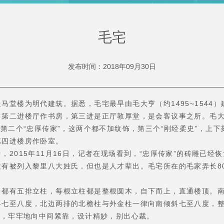
毛宅
发布时间：2018年09月30日
楼为明代建筑。据悉，毛宅最早由毛大亨（约1495~1544）
，第二进楼厅作书房，第三进是正厅敦厚堂，是会客议事之所。毛
，第二个“忠厚传家”，这两个都不加纹饰，第三个“刚经柔史”，上
第四进楼房作卧室。
015年11月16日，记者在现场看到，“忠厚传家”的砖雕已经
有被列入黎里八大姓氏，但也是人才辈出。毛宅所在的毛家弄长8
有五排立柱，每根立柱都是整根圆木，自下而上，直通楼顶。南
斜七至八度，北边两排的北檐柱与外金柱一律向南倾斜七至八度，
子，牢牢地向中间紧靠，设计精妙，别出心裁。