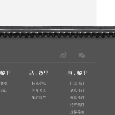
. 黎里
品 . 黎里
游 . 黎里
宿客栈
特色小吃
门票预订
品酒店
美食名店
酒店预订
旅游特产
餐饮预订
特产预订
虚拟导览