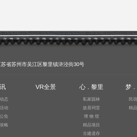
5 | 江苏省苏州市吴江区黎里镇浒泾街30号
讯
VR全景
心 . 黎里
梦 
动态
私家园林
民
活动
故居祠堂
精
公告
博 物 馆
攻略
精品项目
古建遗存