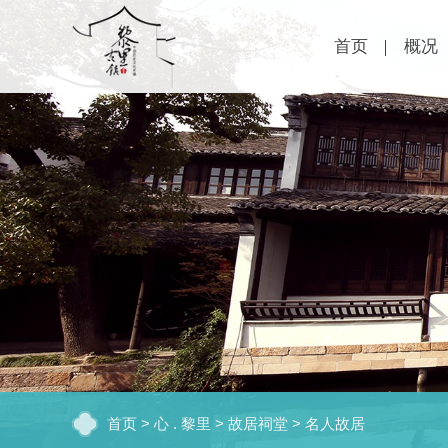
首页
概况
首页
>
心 . 黎里
>
故居祠堂
>
名人故居