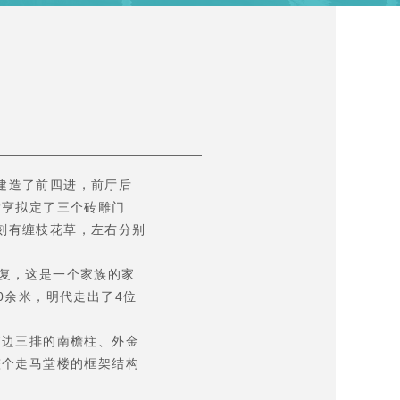
建造了前四进，前厅后
大亨拟定了三个砖雕门
下刻有缠枝花草，左右分别
恢复，这是一个家族的家
0余米，明代走出了4位
边三排的南檐柱、外金
整个走马堂楼的框架结构