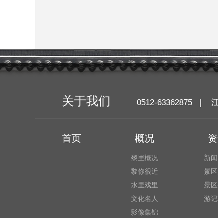
关于我们
0512-6336287
首页
概况
资
黎里概况
新闻
黎你很近
景区
水里戏里
景区
文化名人
游记
影像集锦