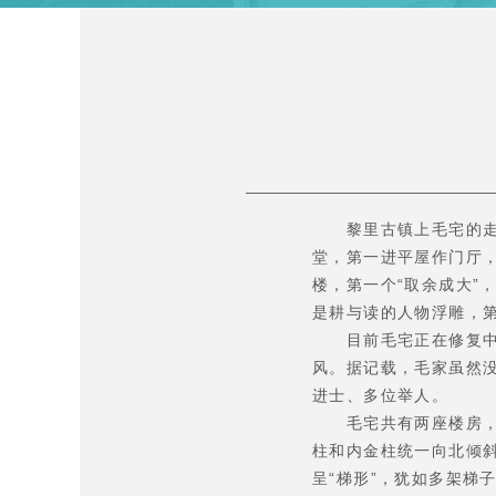
黎里古镇上毛宅的走马堂
堂，第一进平屋作门厅
楼，第一个“取余成大”
是耕与读的人物浮雕，
目前毛宅正在修复中，2
风。据记载，毛家虽然没
进士、多位举人。
毛宅共有两座楼房，都
柱和内金柱统一向北倾
呈“梯形”，犹如多架梯